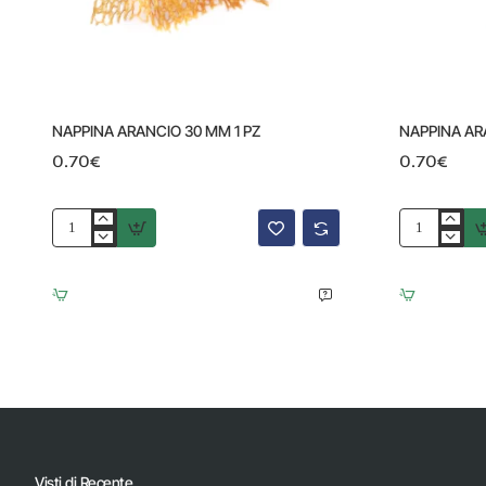
NAPPINA ARANCIO 30 MM 1 PZ
NAPPINA AR
0.70€
0.70€
NAPPINA
NAPPINA
ARANCIO
ARANCIO
30
CHIARO
MM
25
1
MM
PZ
1
PZ
Visti di Recente