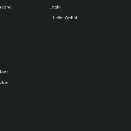
nsegna
Login
I Miei Ordini
zione
zioni