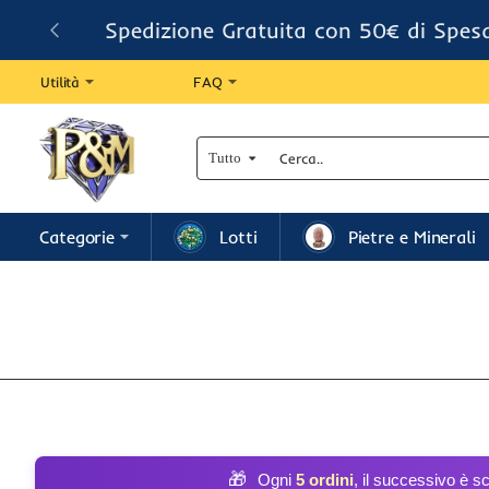
Spedizione Gratuita con 50€ di Spes
Utilità
FAQ
Tutto
Cerca..
Categorie
Lotti
Pietre e Minerali
🎁
Ogni
5 ordini
, il successivo è s