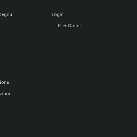
nsegna
Login
I Miei Ordini
zione
zioni