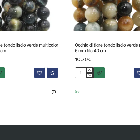
re tondo liscio verde multicolor
Occhio di tigre tondo liscio verde 
 cm
6 mm filo 40 cm
10.70€
Occhio
di
tigre
tondo
liscio
verde
multicolor
6
mm
filo
40
cm