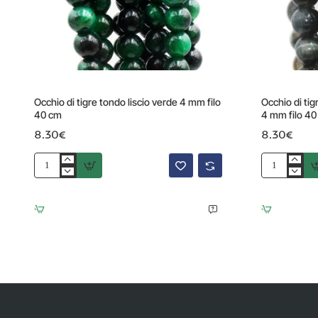
Occhio di tigre tondo liscio verde 4 mm filo
Occhio di tig
40 cm
4 mm filo 40
8.30€
8.30€
Occhio
Occhio
di
di
tigre
tigre
tondo
tondo
liscio
liscio
verde
verde
4
multicolor
mm
4
filo
mm
40
filo
cm
40
cm