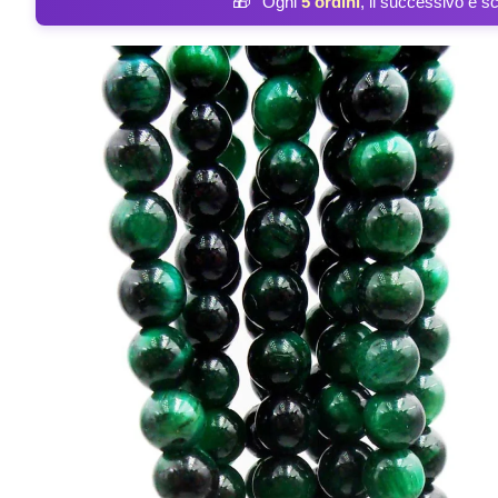
🎁
Ogni
5 ordini
, il successivo è s