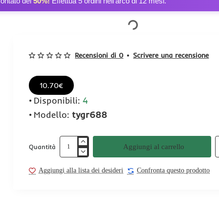
contato del
50%!
Effettua 5 ordini nell’arco di 12 mesi.
Recensioni di 0
•
Scrivere una recensione
10.70€
Disponibili:
4
Modello:
tygr688
Aggiungi al carrello
Quantità
Aggiungi alla lista dei desideri
Confronta questo prodotto