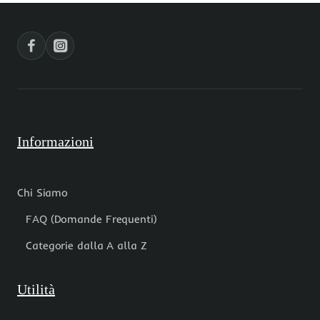
mm
14
colorate
mm
filo
circa
40
pacco
cm
4
pz
Informazioni
Chi Siamo
FAQ (Domande Frequenti)
Categorie dalla A alla Z
Utilità