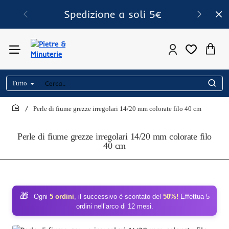
Spedizione a soli 5€
Tutto
Cerca..
Perle di fiume grezze irregolari 14/20 mm colorate filo 40 cm
home
Perle di fiume grezze irregolari 14/20 mm colorate filo
40 cm
🎁
Ogni
5 ordini
, il successivo è scontato del
50%!
Effettua 5
ordini nell’arco di 12 mesi.