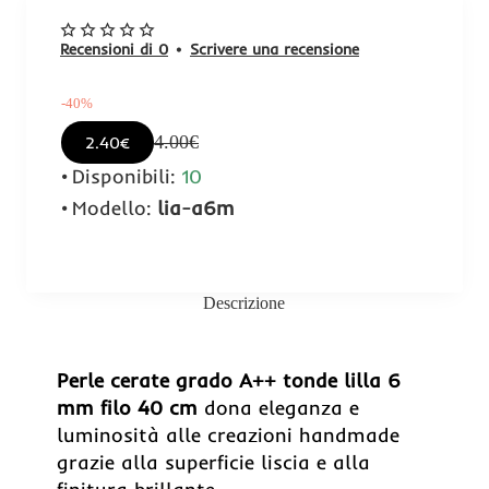
Recensioni di 0
•
Scrivere una recensione
-40%
4.00€
2.40€
Disponibili:
10
Modello:
lia-a6m
Descrizione
-40%
Perle cerate grado A++ tonde lilla 6
mm filo 40 cm
dona eleganza e
luminosità alle creazioni handmade
grazie alla superficie liscia e alla