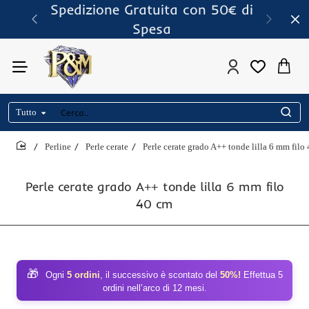
Spedizione Gratuita con 50€ di
Spesa
Tutto
Cerca..
Perline
Perle cerate
Perle cerate grado A++ tonde lilla 6 mm filo
home
Perle cerate grado A++ tonde lilla 6 mm filo
40 cm
🎁
Ogni
5 ordini
, il successivo è scontato del
50%!
Effettua 5
ordini nell’arco di 12 mesi.