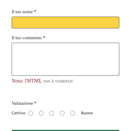
Il tuo nome
Il tuo commento
Nota: l'HTML
non è tradotto!
V
Valutazione
a
Cattivo
Buona
l
u