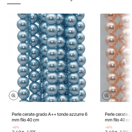
Offerta
Offerta
-40%
Perle cerate grado A++ tonde azzurre 6
Perle cerate g
mm filo 40 cm
mm filo 40 c
-40%
-40%
2.40€
2.40€
4.00€
4.00€