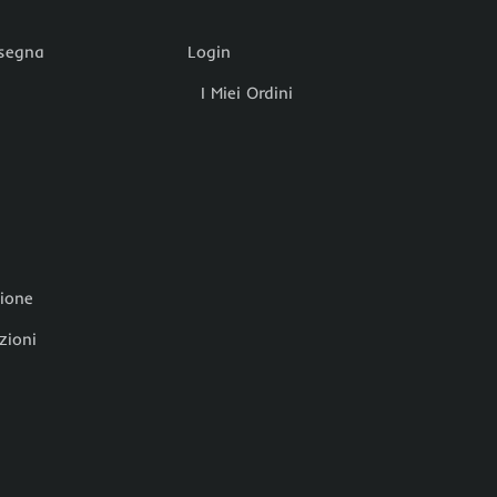
nsegna
Login
I Miei Ordini
zione
zioni