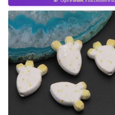
🎁
Ogni
5 ordini
, il successivo è s