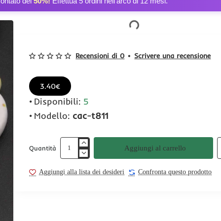
contato del
50%!
Effettua 5 ordini nell’arco di 12 mesi.
Recensioni di 0
•
Scrivere una recensione
3.40€
Disponibili:
5
Modello:
cac-t811
Aggiungi al carrello
Quantità
Aggiungi alla lista dei desideri
Confronta questo prodotto