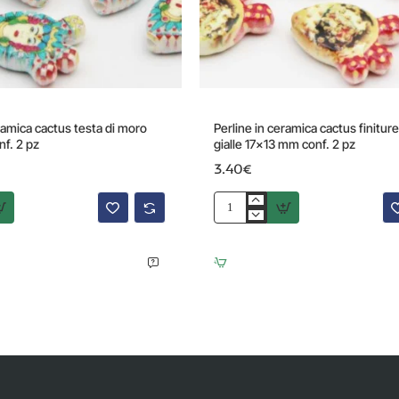
ramica cactus testa di moro
Perline in ceramica cactus finitur
f. 2 pz
gialle 17x13 mm conf. 2 pz
3.40€
Perline
in
ceramica
cactus
finiture
rosse
gialle
17x13
mm
conf.
2
pz