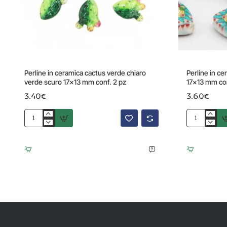
Perline in ceramica cactus verde chiaro
Perline in ce
verde scuro 17x13 mm conf. 2 pz
17x13 mm con
3.40€
3.60€
Perline
Perline
in
in
ceramica
ceramica
cactus
cactus
verde
testa
chiaro
di
verde
moro
scuro
17x13
17x13
mm
mm
conf.
conf.
2
2
pz
pz