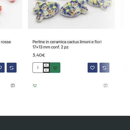
e rosse
Perline in ceramica cactus limoni e fiori
Pe
17x13 mm conf. 2 pz
az
3.40€
3
Perline
Pe
in
in
ceramica
ce
cactus
ca
limoni
bi
e
fio
fiori
azz
17x13
17
mm
m
conf.
co
2
2
pz
pz