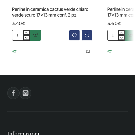
Perline in ceramica cactus verde chiaro
Perline in cer
verde scuro 17x13 mm conf. 2 pz
17x13 mm conf
3.40€
3.60€
Perline
Perline
in
in
ceramica
ceramica
cactus
cactus
verde
testa
chiaro
di
verde
moro
scuro
17x13
17x13
mm
mm
conf.
conf.
2
2
pz
pz
Informazioni