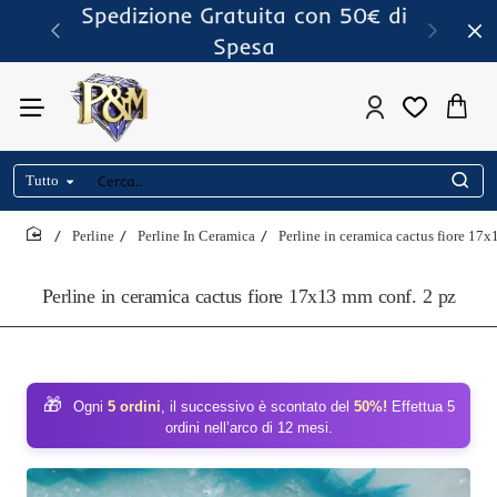
Spedizione Gratuita con 50€ di
Spesa
Tutto
Cerca..
Perline
Perline In Ceramica
Perline in ceramica cactus fiore 17
home
Perline in ceramica cactus fiore 17x13 mm conf. 2 pz
🎁
Ogni
5 ordini
, il successivo è scontato del
50%!
Effettua 5
ordini nell’arco di 12 mesi.