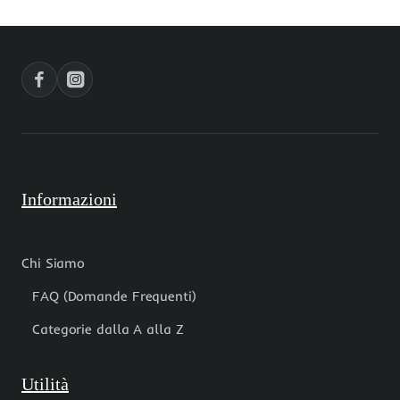
verde
gialle
scuro
17x13
17x13
mm
mm
conf.
conf.
2
2
pz
pz
Informazioni
Chi Siamo
FAQ (Domande Frequenti)
Categorie dalla A alla Z
Utilità