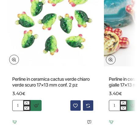
Perline in ceramica cactus verde chiaro
Perline in cer
verde scuro 17x13 mm conf. 2 pz
gialle 17x13 
3.40€
3.40€
Perline
Perline
in
in
ceramica
ceramica
cactus
cactus
verde
finiture
chiaro
rosse