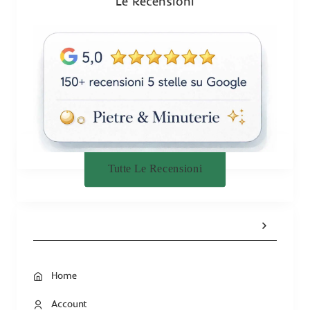
Le Recensioni
e
Tutte Le Recensioni
Home
Account