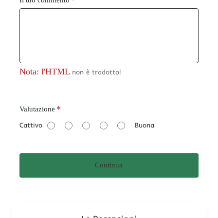
Nota: l'HTML
non è tradotto!
V
Valutazione
a
Cattivo
Buona
l
u
t
Continua
a
z
i
o
n