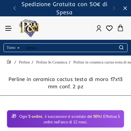
Spedizione Gratuita con 50€ di
Spesa
Tutto
Cerca..
Perline
Perline In Ceramica
Perline in ceramica cactus testa di
home
Perline in ceramica cactus testa di moro 17x13
mm conf. 2 pz
🎁
Ogni
5 ordini
, il successivo è scontato del
50%!
Effettua 5
ordini nell’arco di 12 mesi.