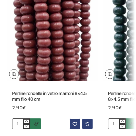
Perline rondelle in vetro marroni 8x4.5
Perline rondel
mm filo 40 cm
8x4.5 mm fil
2.90€
2.90€
Perline
Perline
rondelle
rondelle