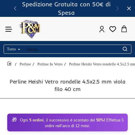
Spedizione Gratuita con 50€ di
Spesa
Tutto
Cerca..
Perline
Perline In Vetro
Perline Heishi Vetro rondelle 4.5x2.5 mm
home
Perline Heishi Vetro rondelle 4.5x2.5 mm viola
filo 40 cm
🎁
Ogni
5 ordini
, il successivo è scontato del
50%!
Effettua 5
ordini nell’arco di 12 mesi.