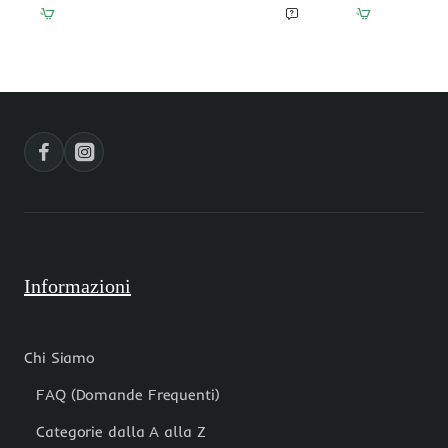
in
in
vetro
vetro
marroni
verde
8x4.5
smeraldo
mm
8x4.5
filo
mm
40
filo
cm
40
cm
Informazioni
Chi Siamo
FAQ (Domande Frequenti)
Categorie dalla A alla Z