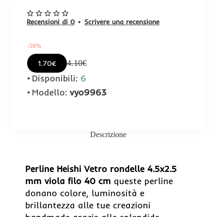
Recensioni di 0
•
Scrivere una recensione
-59%
4.10€
1.70€
Disponibili:
6
Modello:
vyo9963
Descrizione
-59%
Perline Heishi Vetro rondelle 4.5x2.5
mm viola filo 40 cm
queste perline
donano colore, luminosità e
brillantezza alle tue creazioni