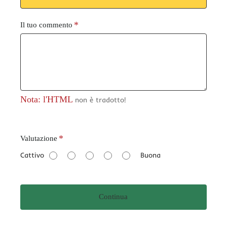
Il tuo commento
Nota: l'HTML
non è tradotto!
V
Valutazione
a
Cattivo
Buona
l
u
t
Continua
a
z
i