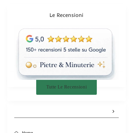
o
n
Le Recensioni
e
Tutte Le Recensioni
Home