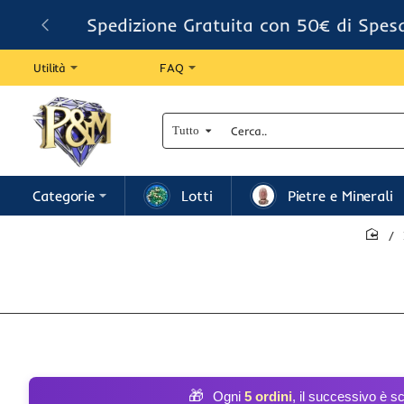
Spedizione Gratuita con 50€ di Spes
Utilità
FAQ
Tutto
Cerca..
Categorie
Lotti
Pietre e Minerali
home
🎁
Ogni
5 ordini
, il successivo è s