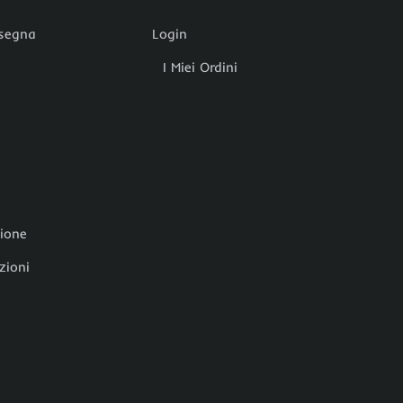
nsegna
Login
I Miei Ordini
zione
zioni