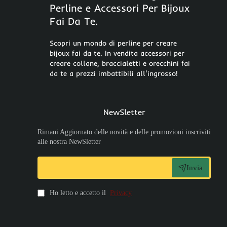
Perline e Accessori Per Bijoux
Fai Da Te.
Scopri un mondo di perline per creare
bijoux fai da te. In vendita accessori per
creare collane, braccialetti e orecchini fai
da te a prezzi imbattibili all'ingrosso!
NewSletter
Rimani Aggiornato delle novità e delle promozioni inscriviti
alle nostra NewSletter
Invia
Ho letto e accetto il
Privacy