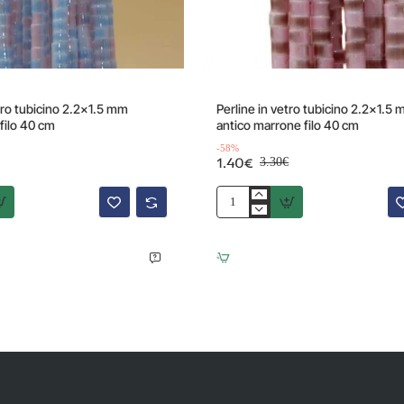
Offerta
-58%
etro tubicino 2.2x1.5 mm
Perline in vetro tubicino 2.2x1.5
filo 40 cm
antico marrone filo 40 cm
-58%
1.40€
3.30€
Perline
in
vetro
tubicino
2.2x1.5
mm
rosa
antico
marrone
filo
40
cm