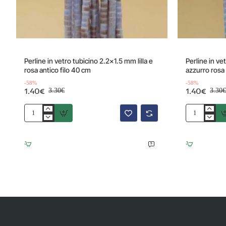
Offerta
Offerta
-58%
Perline in vetro tubicino 2.2x1.5 mm lilla e
Perline in v
rosa antico filo 40 cm
azzurro rosa 
-58%
-58%
1.40€
1.40€
3.30€
3.30€
Perline
Perline
in
in
vetro
vetro
tubicino
tubicino
2.2x1.5
2.2x1.5
mm
mm
lilla
azzurro
e
rosa
rosa
filo
antico
40
filo
cm
40
cm