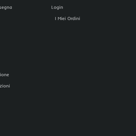
nsegna
Login
I Miei Ordini
zione
zioni