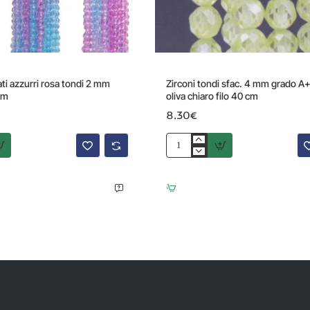
ati azzurri rosa tondi 2 mm
Zirconi tondi sfac. 4 mm grado A
 cm
oliva chiaro filo 40 cm
8.30€
Zirconi
tondi
sfac.
4
mm
grado
A++
verde
oliva
chiaro
filo
40
cm