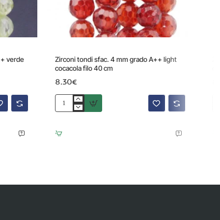
++ verde
Zirconi tondi sfac. 4 mm grado A++ light
Zi
cocacola filo 40 cm
or
8.30€
8
Zirconi
Zi
tondi
to
sfac.
sfa
4
4
mm
m
grado
gr
A++
A+
light
da
cocacola
or
filo
fil
40
40
cm
cm