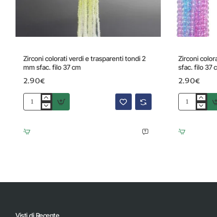
Zirconi colorati verdi e trasparenti tondi 2
Zirconi color
mm sfac. filo 37 cm
sfac. filo 37
2.90€
2.90€
Zirconi
Zirconi
colorati
colorati
verdi
azzurri
e
rosa
trasparenti
tondi
tondi
2
2
mm
mm
sfac.
sfac.
filo
filo
37
37
cm
cm
Visti di Recente