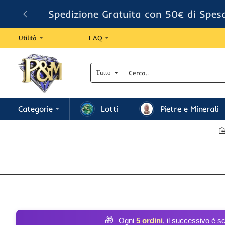
Spedizione Gratuita con 50€ di Spes
Utilità
FAQ
Tutto
Cerca..
Categorie
Lotti
Pietre e Minerali
🎁
Ogni
5 ordini
, il successivo è s