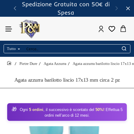
Spedizione Gratuita con 50€ di
Spesa
Tutto
Cerca..
Pietre Dure
Agata Azzurra
Agata azzurra barilotto liscio 17x13 
home
Agata azzurra barilotto liscio 17x13 mm circa 2 pz
🎁
Ogni
5 ordini
, il successivo è scontato del
50%!
Effettua 5
ordini nell’arco di 12 mesi.