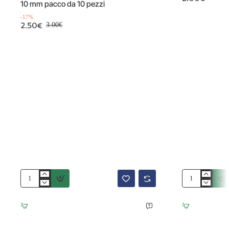
10 mm pacco da 10 pezzi
-17%
2.50€
3.00€
Agata
Agata
striata
crazy
tonda
barilotto
sfaccettata
16x15.5
azzurra
mm