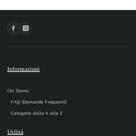
10
2
mm
pz
pacco
da
10
pezzi
Informazioni
Chi Siamo
FAQ (Domande Frequenti)
Categorie dalla A alla Z
Utilità