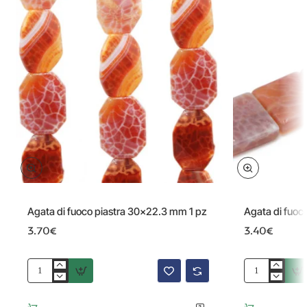
Agata di fuoco piastra 30x22.3 mm 1 pz
Agata di fuoc
3.70€
3.40€
Agata
Agata
di
di
fuoco
fuoco