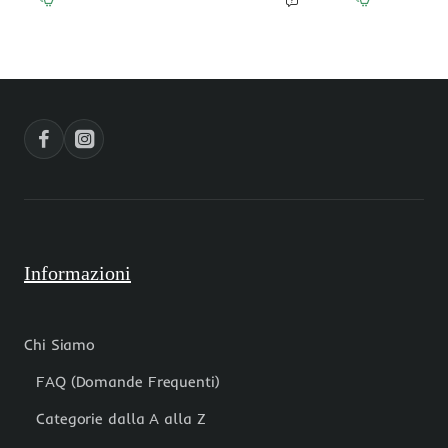
piastra
quadrata
30x22.3
20
mm
mm
1
1
pz
pz
Informazioni
Chi Siamo
FAQ (Domande Frequenti)
Categorie dalla A alla Z