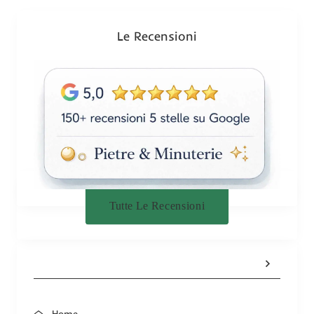
o
n
Le Recensioni
e
Tutte Le Recensioni