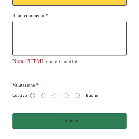
Il tuo commento
Nota: l'HTML
non è tradotto!
V
Valutazione
a
Cattivo
Buona
l
u
t
Continua
a
z
i