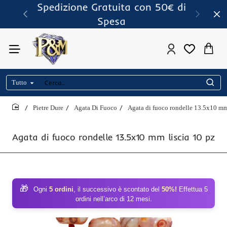
Spedizione Gratuita con 50€ di
Spesa
Tutto
Cerca..
Pietre Dure
Agata Di Fuoco
Agata di fuoco rondelle 13.5x10 mm
home
Agata di fuoco rondelle 13.5x10 mm liscia 10 pz
🎁
Ogni
5 ordini
, il successivo è scontato del
50%!
Effettua 5
ordini nell’arco di 12 mesi.