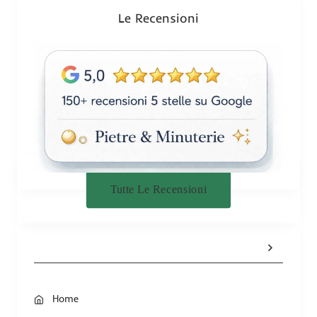
n
Le Recensioni
e
Tutte Le Recensioni
Home