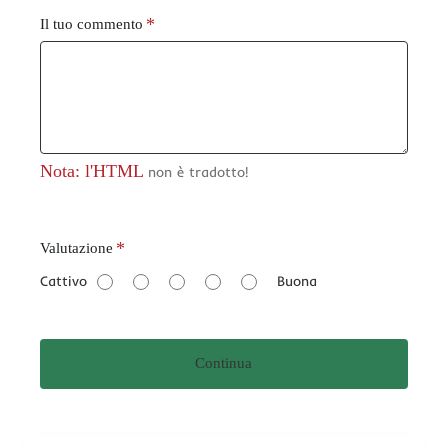
Il tuo commento
Nota: l'HTML
non è tradotto!
V
Valutazione
a
Cattivo
Buona
l
u
t
Continua
a
z
i
o