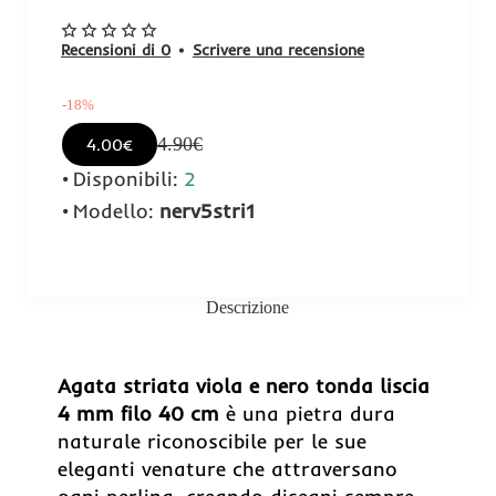
Recensioni di 0
•
Scrivere una recensione
-18%
4.90€
4.00€
Disponibili:
2
Modello:
nerv5stri1
Descrizione
-18%
Agata striata viola e nero tonda liscia
4 mm filo 40 cm
è una pietra dura
naturale riconoscibile per le sue
eleganti venature che attraversano