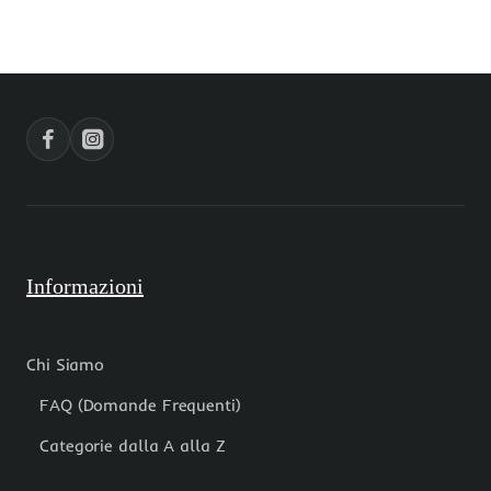
tonda
liscia
liscia
8
filo
mm
40
grado
cm
filo
40
cm
Informazioni
Chi Siamo
FAQ (Domande Frequenti)
Categorie dalla A alla Z