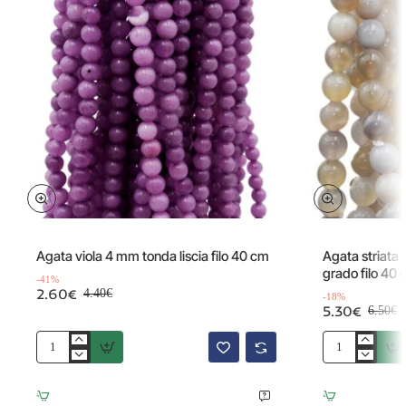
Offerta
Offerta
-41%
Agata viola 4 mm tonda liscia filo 40 cm
Agata striata 
grado filo 40
-41%
2.60€
4.40€
-18%
5.30€
6.50€
Agata
Agata
viola
striata
4
grigia
mm
tonda