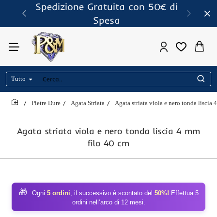
Spedizione Gratuita con 50€ di
Spesa
Tutto
Cerca..
Pietre Dure
Agata Striata
Agata striata viola e nero tonda liscia
home
Agata striata viola e nero tonda liscia 4 mm
filo 40 cm
🎁
Ogni
5 ordini
, il successivo è scontato del
50%!
Effettua 5
ordini nell’arco di 12 mesi.