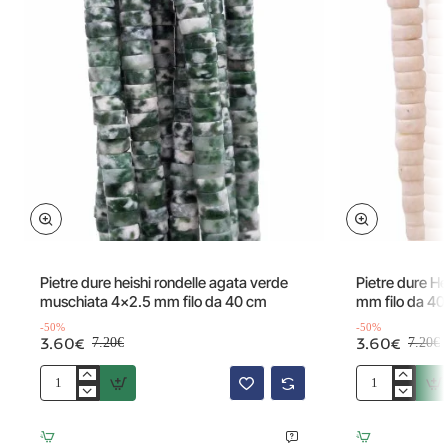
Offerta
Offerta
-50%
Pietre dure heishi rondelle agata verde
Pietre dure He
muschiata 4x2.5 mm filo da 40 cm
mm filo da 40
-50%
-50%
3.60€
3.60€
7.20€
7.20€
Pietre
Pietre
dure
dure
heishi
Heishi
rondelle
osso