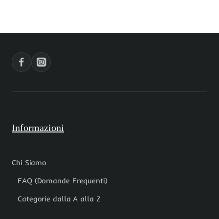
agata
rondelle
verde
4x2.5
muschiata
mm
4x2.5
filo
mm
da
filo
40
da
cm
40
cm
Informazioni
Chi Siamo
FAQ (Domande Frequenti)
Categorie dalla A alla Z