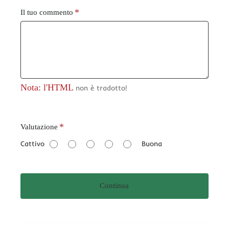
Il tuo commento
Nota: l'HTML
non è tradotto!
V
Valutazione
a
Cattivo
Buona
l
u
t
Continua
a
z
i
o