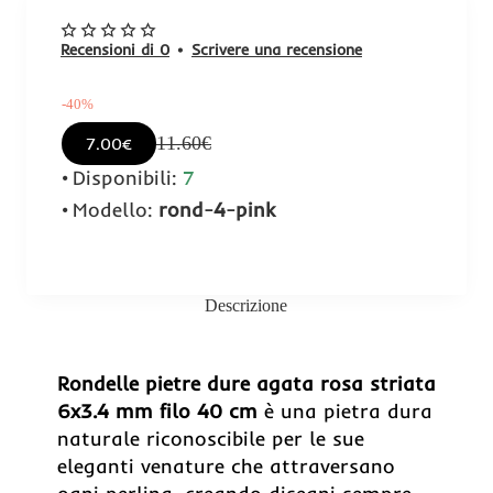
Recensioni di 0
•
Scrivere una recensione
-40%
11.60€
7.00€
Disponibili:
7
Modello:
rond-4-pink
Descrizione
-40%
Rondelle pietre dure agata rosa striata
6x3.4 mm filo 40 cm
è una pietra dura
naturale riconoscibile per le sue
eleganti venature che attraversano