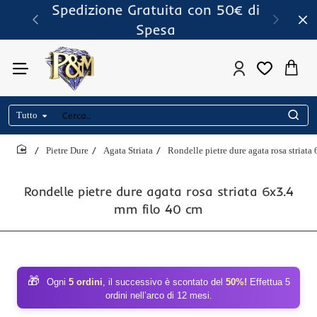
Spedizione Gratuita con 50€ di
Spesa
Tutto
Cerca..
Pietre Dure
Agata Striata
Rondelle pietre dure agata rosa striata
home
Rondelle pietre dure agata rosa striata 6x3.4
mm filo 40 cm
🎁
Ogni
5 ordini
, il successivo è scontato del
50%!
Effettua 5
ordini nell’arco di 12 mesi.