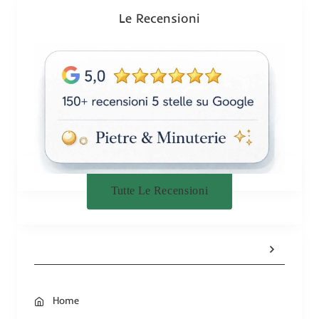
n
Le Recensioni
e
Tutte Le Recensioni
Home