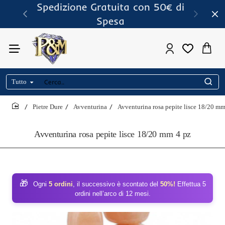
Spedizione Gratuita con 50€ di
Spesa
Tutto
Cerca..
Pietre Dure
Avventurina
Avventurina rosa pepite lisce 18/20 mm
home
Avventurina rosa pepite lisce 18/20 mm 4 pz
🎁
Ogni
5 ordini
, il successivo è scontato del
50%!
Effettua 5
ordini nell’arco di 12 mesi.