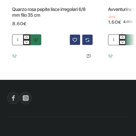
Offerta
Quarzo rosa pepite lisce irregolari 6/8
Avventurina f
mm filo 35 cm
-60%
1.60€
4.00€
8.60€
Quarzo
Avventurina
rosa
fiore
pepite
15
lisce
mm
irregolari
pacco
6/8
5
mm
pezzi
filo
35
cm