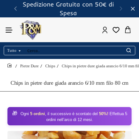
Spedizione Gratuita con 50€ di
Spesa
Tutto
Cerca..
Pietre Dure
Chips
Chips in pietre dure giada arancio 6/10 mm fi
home
Chips in pietre dure giada arancio 6/10 mm filo 80 cm
🎁
Ogni
5 ordini
, il successivo è scontato del
50%!
Effettua 5
ordini nell’arco di 12 mesi.