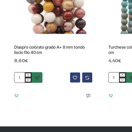
Diaspro colorato grado A+ 8 mm tondo
Turchese col
liscio filo 40 cm
cm
8.60€
4.40€
Diaspro
Turchese
colorato
colorato
grado
tondo
A+
liscio
8
6
mm
mm
tondo
filo
liscio
40
filo
cm
40
cm