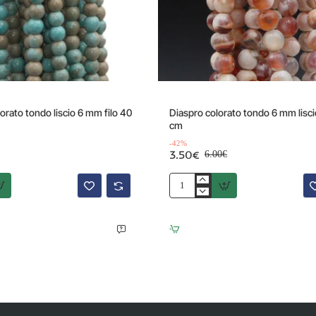
Offerta
orato tondo liscio 6 mm filo 40
Diaspro colorato tondo 6 mm liscio
cm
-42%
3.50€
6.00€
Diaspro
colorato
tondo
6
mm
liscio
filo
40
cm