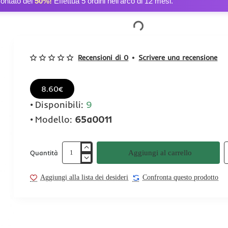
contato del
50%!
Effettua 5 ordini nell’arco di 12 mesi.
Recensioni di 0
•
Scrivere una recensione
8.60€
Disponibili:
9
Modello:
65a0011
Aggiungi al carrello
Quantità
Aggiungi alla lista dei desideri
Confronta questo prodotto