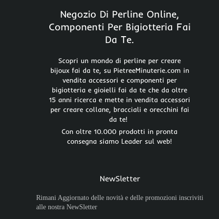
Negozio Di Perline Online,
Componenti Per Bigiotteria Fai
Da Te.
Scopri un mondo di perline per creare
bijoux fai da te, su PietreeMinuterie.com in
vendita accessori e componenti per
bigiotteria e gioielli fai da te che da oltre
15 anni ricerca e mette in vendita accessori
per creare collane, bracciali e orecchini fai
da te!
Con oltre 10.000 prodotti in pronta
consegna siamo Leader sul web!
NewSletter
Rimani Aggiornato delle novità e delle promozioni inscriviti
alle nostra NewSletter