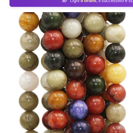
🎁
Ogni
5 ordini
, il successivo è s