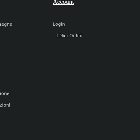
Account
nsegna
Login
I Miei Ordini
zione
zioni