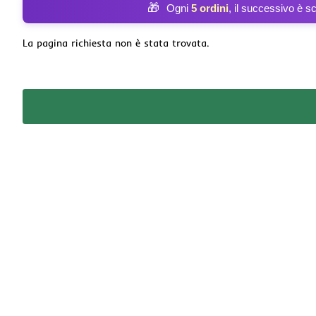
🎁
Ogni
5 ordini
, il successivo è s
La pagina richiesta non è stata trovata.