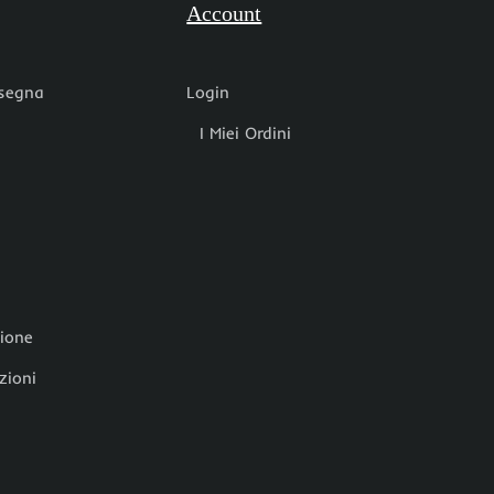
Account
nsegna
Login
I Miei Ordini
zione
zioni