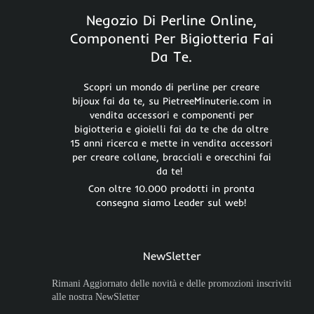
Negozio Di Perline Online,
Componenti Per Bigiotteria Fai
Da Te.
Scopri un mondo di perline per creare
bijoux fai da te, su PietreeMinuterie.com in
vendita accessori e componenti per
bigiotteria e gioielli fai da te che da oltre
15 anni ricerca e mette in vendita accessori
per creare collane, bracciali e orecchini fai
da te!
Con oltre 10.000 prodotti in pronta
consegna siamo Leader sul web!
NewSletter
Rimani Aggiornato delle novità e delle promozioni inscriviti
alle nostra NewSletter