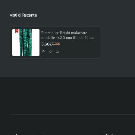
cm
Visti di Recente
Pietre dure Heishi malachite
rondelle 4x2.5 mm filo da 40 cm
3.60€
7.20€