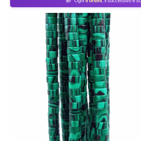
🎁
Ogni
5 ordini
, il successivo è s