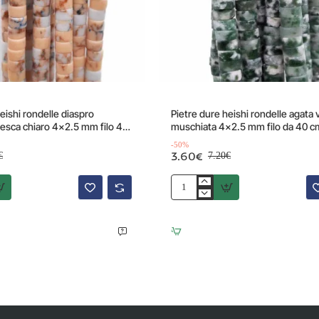
Offerta
-50%
eishi rondelle diaspro
Pietre dure heishi rondelle agata
esca chiaro 4x2.5 mm filo 40
muschiata 4x2.5 mm filo da 40 c
-50%
3.60€
€
7.20€
Pietre
dure
heishi
rondelle
agata
verde
muschiata
4x2.5
mm
filo
da
40