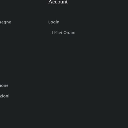
Account
nsegna
Login
I Miei Ordini
zione
zioni