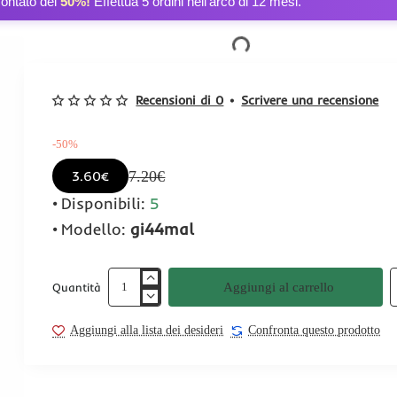
contato del
50%!
Effettua 5 ordini nell’arco di 12 mesi.
Recensioni di 0
•
Scrivere una recensione
-50%
7.20€
3.60€
Disponibili:
5
Modello:
gi44mal
Aggiungi al carrello
Quantità
Aggiungi alla lista dei desideri
Confronta questo prodotto