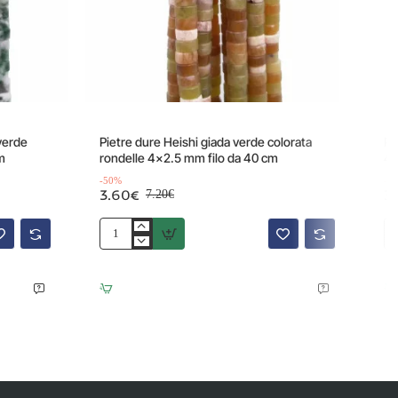
Offerta
-50%
-50%
 verde
Pietre dure Heishi giada verde colorata
Pi
m
rondelle 4x2.5 mm filo da 40 cm
4x
-50%
-5
3.60€
3
7.20€
Pietre
Pie
dure
du
Heishi
He
giada
di
verde
da
colorata
ro
rondelle
4x
4x2.5
m
mm
fil
filo
da
da
40
40
cm