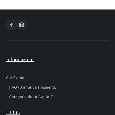
verde
verde
4
multicolor
mm
4
filo
mm
40
filo
cm
40
cm
Informazioni
Chi Siamo
FAQ (Domande Frequenti)
Categorie dalla A alla Z
Utilità