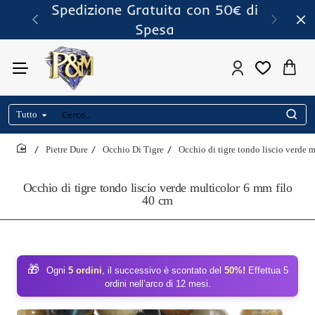
Spedizione Gratuita con 50€ di
Spesa
Tutto
Cerca..
Pietre Dure
Occhio Di Tigre
Occhio di tigre tondo liscio verde 
home
Occhio di tigre tondo liscio verde multicolor 6 mm filo
40 cm
🎁
Ogni
5 ordini
, il successivo è scontato del
50%!
Effettua 5
ordini nell’arco di 12 mesi.