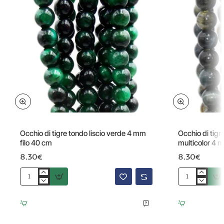
Occhio di tigre tondo liscio verde 4 mm
Occhio di tigr
filo 40 cm
multicolor 4 
8.30€
8.30€
Occhio
Occhio
di
di
tigre
tigre
tondo
tondo
liscio
liscio