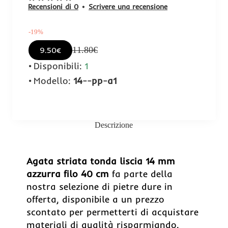
Recensioni di 0
•
Scrivere una recensione
-19%
11.80€
9.50€
Disponibili:
1
Modello:
14--pp-a1
Descrizione
-19%
Agata striata tonda liscia 14 mm
azzurra filo 40 cm
fa parte della
nostra selezione di pietre dure in
offerta, disponibile a un prezzo
scontato per permetterti di acquistare
materiali di qualità risparmiando.