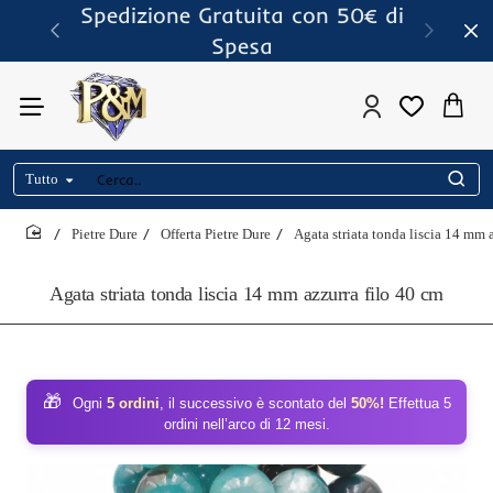
Spedizione Gratuita con 50€ di
Spesa
Tutto
Cerca..
Pietre Dure
Offerta Pietre Dure
Agata striata tonda liscia 14 mm 
home
Agata striata tonda liscia 14 mm azzurra filo 40 cm
🎁
Ogni
5 ordini
, il successivo è scontato del
50%!
Effettua 5
ordini nell’arco di 12 mesi.