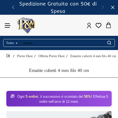
Spedizione Gratuita con 50€ di
Spesa
Tutto
Cerca..
Pietre Dure
Offerta Pietre Dure
Ematite cubetti 4 mm filo 40 cm
home
Ematite cubetti 4 mm filo 40 cm
🎁
Ogni
5 ordini
, il successivo è scontato del
50%!
Effettua 5
ordini nell’arco di 12 mesi.