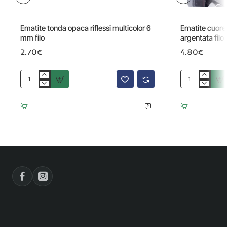
Ematite tonda opaca riflessi multicolor 6
Ematite cuor
mm filo
argentata filo
2.70€
4.80€
Ematite
Ematite
tonda
cuore
opaca
smussato
riflessi
6
multicolor
mm
6
ematite
mm
argentata
filo
filo
40
cm