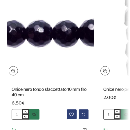
Onice nero tondo sfaccettato 10 mm filo
Onice nero pe
40 cm
2.00€
6.50€
Onice
Onice
nero
nero
tondo
pepita