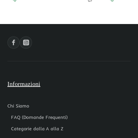
sfaccettato
20
10
mm
mm
circa
filo
sfac.
40
2
cm
pz
Informazioni
Chi Siamo
FAQ (Domande Frequenti)
Categorie dalla A alla Z