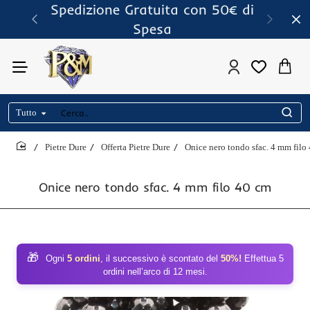
Spedizione Gratuita con 50€ di
Spesa
Tutto
Cerca..
Pietre Dure
Offerta Pietre Dure
Onice nero tondo sfac. 4 mm filo
home
Onice nero tondo sfac. 4 mm filo 40 cm
🎁
Ogni
5 ordini
, il successivo è scontato del
50%!
Effettua 5
ordini nell’arco di 12 mesi.