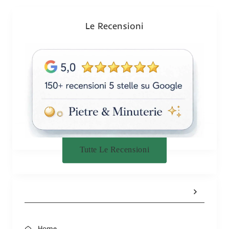
o
n
Le Recensioni
e
Tutte Le Recensioni
Home