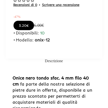
Recensioni di 0
•
Scrivere una recensione
-47%
6.00€
3.20€
Disponibili:
10
Modello:
onix-12
Descrizione
-47%
Onice nero tondo sfac. 4 mm filo 40
cm
fa parte della nostra selezione di
pietre dure in offerta, disponibile a un
prezzo scontato per permetterti di
acquistare materiali di qualità