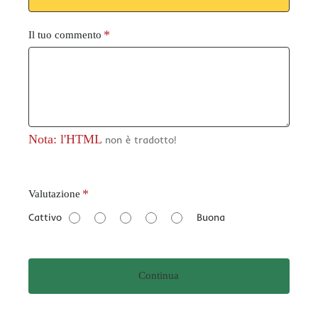
Il tuo commento
Nota: l'HTML
non è tradotto!
V
Valutazione
a
Cattivo
Buona
l
u
t
Continua
a
z
i