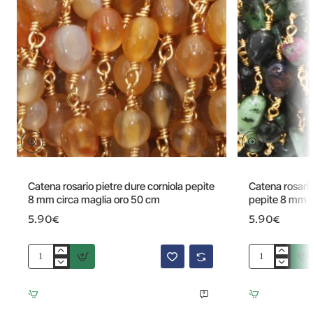
Catena rosario pietre dure corniola pepite
Catena rosario
8 mm circa maglia oro 50 cm
pepite 8 mm c
5.90€
5.90€
Catena
Catena
rosario
rosario
pietre
pietre
dure
dure