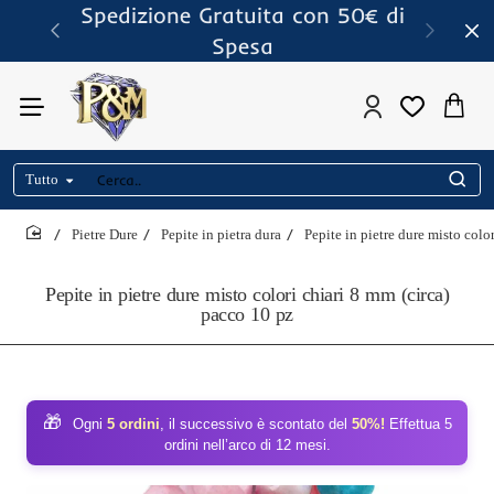
Spedizione Gratuita con 50€ di
Spesa
Tutto
Cerca..
Pietre Dure
Pepite in pietra dura
Pepite in pietre dure misto colo
home
Pepite in pietre dure misto colori chiari 8 mm (circa)
pacco 10 pz
🎁
Ogni
5 ordini
, il successivo è scontato del
50%!
Effettua 5
ordini nell’arco di 12 mesi.