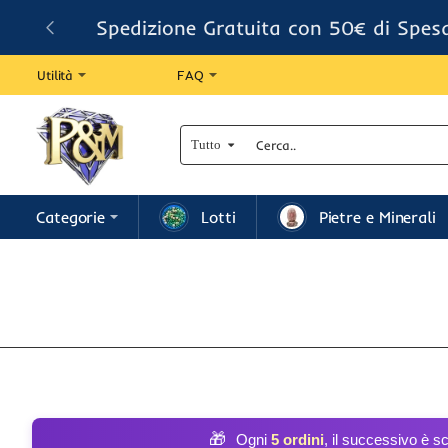
Spedizione Gratuita con 50€ di Spes
Utilità
FAQ
Tutto
Cerca..
Categorie
Lotti
Pietre e Minerali
🎁
Ogni
5 ordini
, il successivo è s