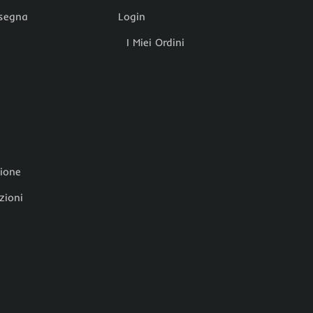
nsegna
Login
I Miei Ordini
zione
zioni