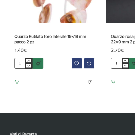
Quarzo Rutilato foro laterale 19x19 mm
Quarzo rosa p
pacco 2 pz
22x9 mm 2 
1.40€
2.70€
Quarzo
Quarzo
Rutilato
rosa
foro
pepita
laterale
piatta
19x19
foro
mm
centrale
pacco
22x9
2
mm
pz
2
pz
Visti di Recente