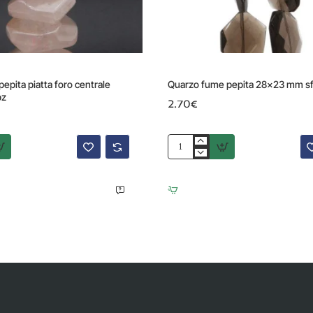
epita piatta foro centrale
Quarzo fume pepita 28x23 mm sfa
pz
2.70€
Quarzo
fume
pepita
28x23
mm
sfac.
1
pz