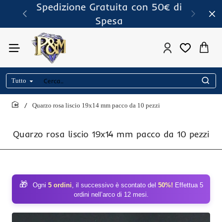
Spedizione Gratuita con 50€ di
Spesa
Tutto
Cerca..
Quarzo rosa liscio 19x14 mm pacco da 10 pezzi
home
Quarzo rosa liscio 19x14 mm pacco da 10 pezzi
🎁
Ogni
5 ordini
, il successivo è scontato del
50%!
Effettua 5
ordini nell’arco di 12 mesi.