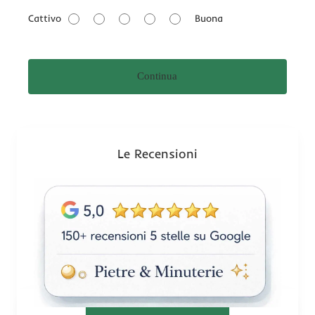
a
Cattivo
Buona
l
u
t
Continua
a
z
i
o
n
Le Recensioni
e