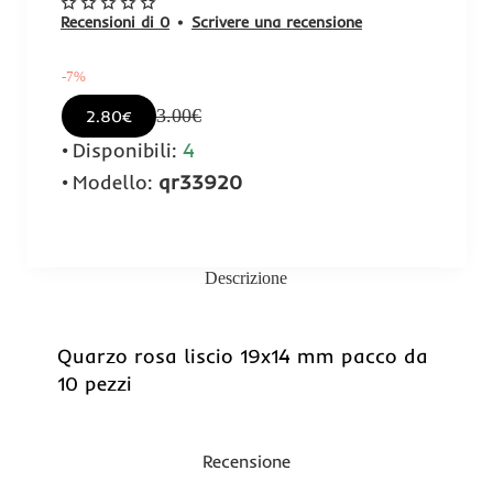
Recensioni di 0
•
Scrivere una recensione
-7%
3.00€
2.80€
Disponibili:
4
Modello:
qr33920
Descrizione
-7%
Quarzo rosa liscio 19x14 mm pacco da
10 pezzi
Recensione