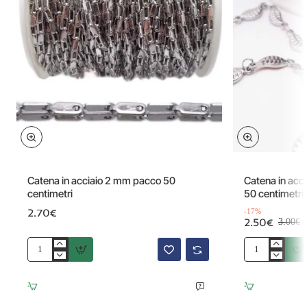
Offerta
Catena in acciaio 2 mm pacco 50
Catena in acc
centimetri
50 centimetri
2.70€
-17%
2.50€
3.00€
Catena
Catena
in
in
acciaio
acciaio
2
foglia
mm
11x3.5