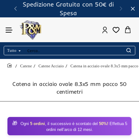
Spedizione Gratuita con 50€ di
Spesa
Tutto
Cerca..
Catene
Catene Acciaio
Catena in acciaio ovale 8.3x5 mm pacco 
home
Catena in acciaio ovale 8.3x5 mm pacco 50
centimetri
🎁
Ogni
5 ordini
, il successivo è scontato del
50%!
Effettua 5
ordini nell’arco di 12 mesi.