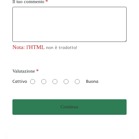
Il tuo commento
Nota: l'HTML
non è tradotto!
V
Valutazione
a
Cattivo
Buona
l
u
t
Continua
a
z
i
o