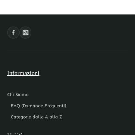
pacco
mm
50
pacco
centimetri
50
centimetri
Informazioni
Chi Siamo
FAQ (Domande Frequenti)
Categorie dalla A alla Z