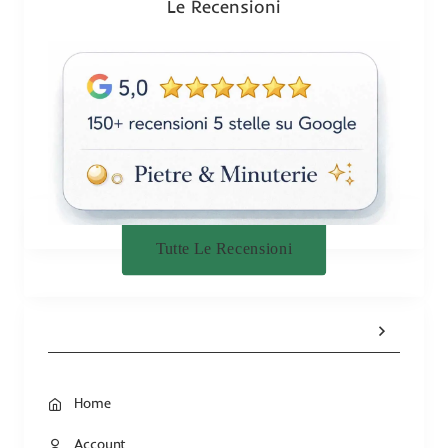
n
Le Recensioni
e
Tutte Le Recensioni
Home
Account