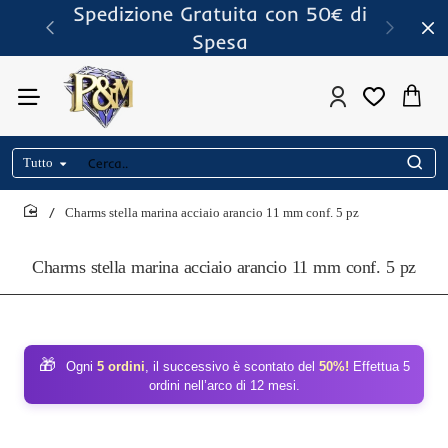
Spedizione Gratuita con 50€ di
Spesa
Tutto
Cerca..
Charms stella marina acciaio arancio 11 mm conf. 5 pz
home
Charms stella marina acciaio arancio 11 mm conf. 5 pz
🎁
Ogni
5 ordini
, il successivo è scontato del
50%!
Effettua 5
ordini nell’arco di 12 mesi.