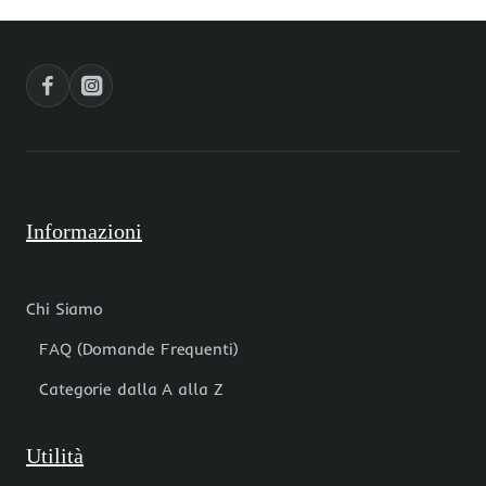
2
oro
pz
pacco
1
pz
Informazioni
Chi Siamo
FAQ (Domande Frequenti)
Categorie dalla A alla Z
Utilità