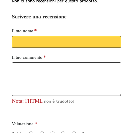
Non ci sono recensioni per questo prodotto.
Scrivere una recensione
Il tuo nome
Il tuo commento
Nota: l'HTML
non è tradotto!
V
Valutazione
a