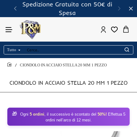
Spedizione Gratuita con 50€ di
Spesa
Tutto
Cerca..
CIONDOLO IN ACCIAIO STELLA 20 MM 1 PEZZO
home
CIONDOLO IN ACCIAIO STELLA 20 MM 1 PEZZO
🎁
Ogni
5 ordini
, il successivo è scontato del
50%!
Effettua 5
ordini nell’arco di 12 mesi.