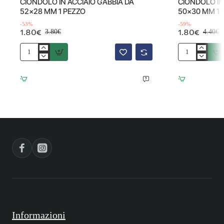
CIONDOLO IN ACCIAIO GABBIA DA
CIONDOLO IN
52x28 MM 1 PEZZO
50x30 MM 1 
-53%
-59%
1.80€
1.80€
3.80€
4.40€
CIONDOLO
CIONDOLO
IN
IN
ACCIAIO
ACCIAIO
GABBIA
GABBIETTA
DA
50x30
52x28
MM
MM
1
1
PEZZO
PEZZO
Informazioni