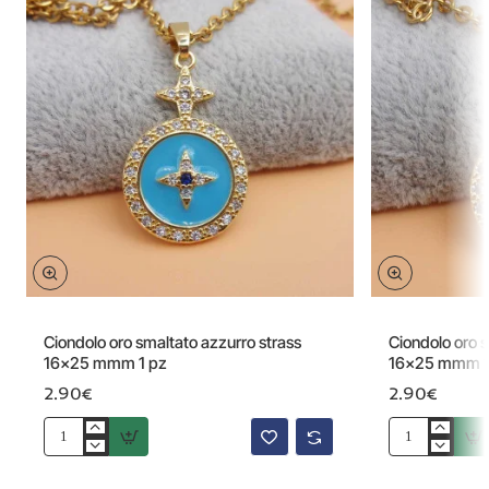
Ciondolo oro smaltato azzurro strass
Ciondolo oro s
16x25 mmm 1 pz
16x25 mmm 1
2.90€
2.90€
Ciondolo
Ciondolo
oro
oro
smaltato
smaltato