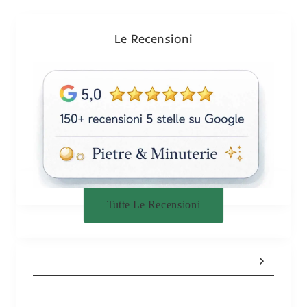
i
o
n
Le Recensioni
e
Tutte Le Recensioni