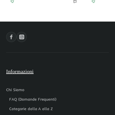
azzurro
bianco
strass
strass
16x25
16x25
mmm
mmm
1
1
pz
pz
Informazioni
Chi Siamo
FAQ (Domande Frequenti)
Categorie dalla A alla Z