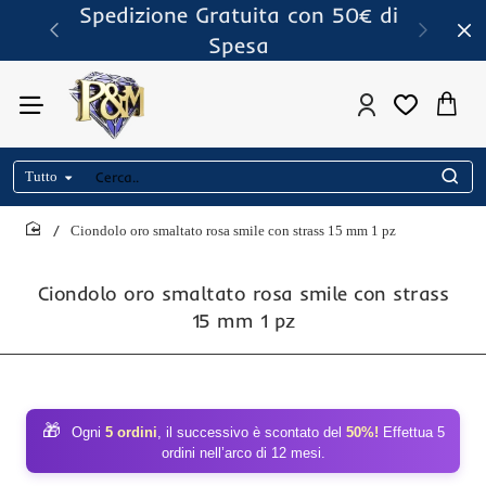
Spedizione Gratuita con 50€ di
Spesa
Tutto
Cerca..
Ciondolo oro smaltato rosa smile con strass 15 mm 1 pz
home
Ciondolo oro smaltato rosa smile con strass
15 mm 1 pz
🎁
Ogni
5 ordini
, il successivo è scontato del
50%!
Effettua 5
ordini nell’arco di 12 mesi.