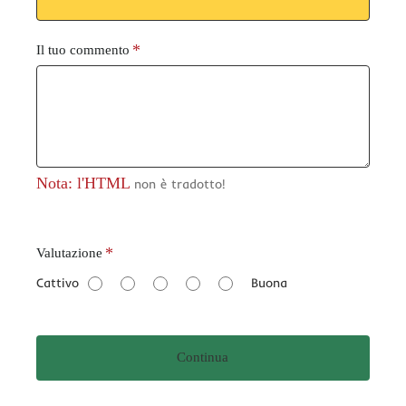
Il tuo commento
Nota: l'HTML
non è tradotto!
V
Valutazione
a
Cattivo
Buona
l
u
t
Continua
a
z