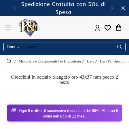
Spedizione Gratuita con 50€ di
Spesa
Tutto
Cerca..
Minuteria e Componenti Per Bigiotteria
Basi
Basi Per Orecchini
home
Orecchini in acciaio triangolo oro 43x37 mm pacco 2
pezzi
🎁
Ogni
5 ordini
, il successivo è scontato del
50%!
Effettua 5
ordini nell’arco di 12 mesi.