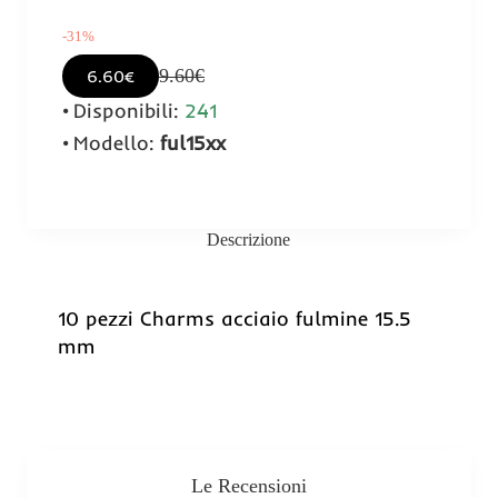
-31%
9.60€
6.60€
Disponibili:
241
Modello:
ful15xx
Descrizione
10 pezzi Charms acciaio fulmine 15.5
mm
-31%
Le Recensioni