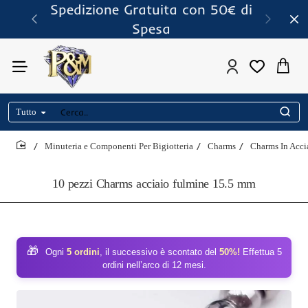
Spedizione Gratuita con 50€ di
Spesa
Tutto
Cerca..
Minuteria e Componenti Per Bigiotteria
Charms
Charms In Acci
home
10 pezzi Charms acciaio fulmine 15.5 mm
🎁
Ogni
5 ordini
, il successivo è scontato del
50%!
Effettua 5
ordini nell’arco di 12 mesi.