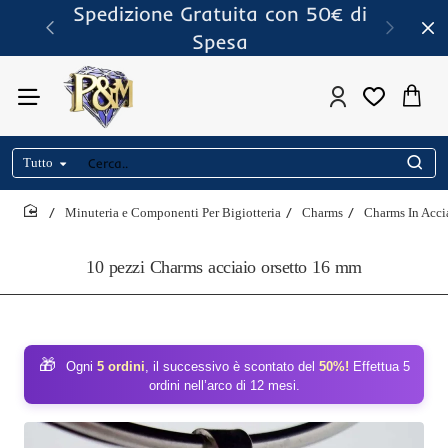
Spedizione Gratuita con 50€ di
Spesa
Tutto
Cerca..
Minuteria e Componenti Per Bigiotteria
Charms
Charms In Acci
home
10 pezzi Charms acciaio orsetto 16 mm
🎁
Ogni
5 ordini
, il successivo è scontato del
50%!
Effettua 5
ordini nell’arco di 12 mesi.