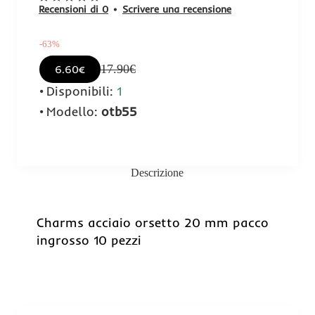
Recensioni di 0
•
Scrivere una recensione
-63%
17.90€
6.60€
Disponibili:
1
Modello:
otb55
Descrizione
-63%
Charms acciaio orsetto 20 mm pacco
ingrosso 10 pezzi