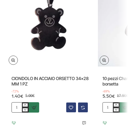
Offerta
Offerta
-72%
CIONDOLO IN ACCIAIO ORSETTO 34x28
10 pezzi Cha
MM 1 PZ
borsetta
-72%
-69%
1.40€
5.50€
5.00€
17.90€
CIONDOLO
10
IN
pezzi
ACCIAIO
Charms
ORSETTO
acciaio