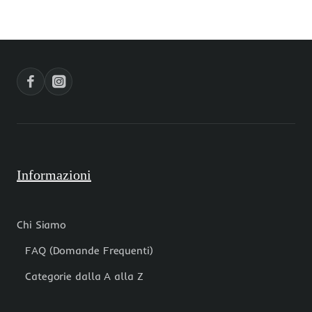
34x28
16x14
MM
mm
1
borsetta
PZ
Informazioni
Chi Siamo
FAQ (Domande Frequenti)
Categorie dalla A alla Z