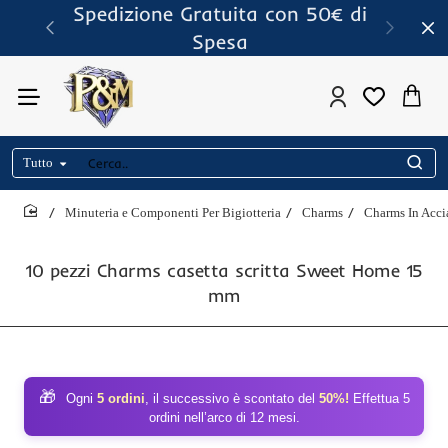
Spedizione Gratuita con 50€ di
Spesa
Tutto
Cerca..
Minuteria e Componenti Per Bigiotteria
Charms
Charms In Acci
home
10 pezzi Charms casetta scritta Sweet Home 15
mm
🎁
Ogni
5 ordini
, il successivo è scontato del
50%!
Effettua 5
ordini nell’arco di 12 mesi.