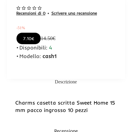
Recensioni di 0
•
Scrivere una recensione
-51%
14.50€
7.10€
Disponibili:
4
Modello:
cash1
Descrizione
-51%
Charms casetta scritta Sweet Home 15
mm pacco ingrosso 10 pezzi
Recensione