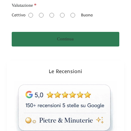
V
Valutazione
a
Cattivo
Buona
l
u
t
Continua
a
z
i
o
n
Le Recensioni
e