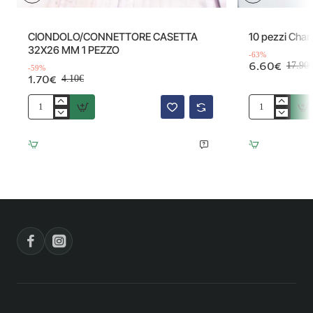
Offerta
Offerta
-59%
CIONDOLO/CONNETTORE CASETTA
10 pezzi Cha
32X26 MM 1 PEZZO
-63%
6.60€
17.90
-59%
1.70€
4.10€
CIONDOLO/CONNETTORE
10
CASETTA
pezzi
32X26
Charms
MM
acciaio
1
Bimba
PEZZO
15
mm