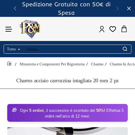
Spedizione Gratuita con 50€ di
Spesa
Tutto
Cerca..
Minuteria e Componenti Per Bigiotteria
Charms
Charms In Acci
home
Charms acciaio carrozzina intagliata 20 mm 2 pz
🎁
Ogni
5 ordini
, il successivo è scontato del
50%!
Effettua 5
ordini nell’arco di 12 mesi.