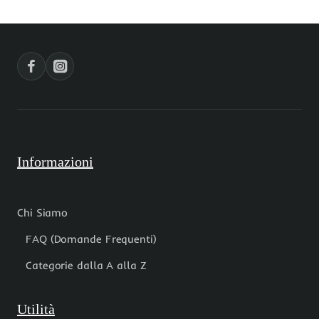
pacco
mm
1
2
pezzo
pz
Informazioni
Chi Siamo
FAQ (Domande Frequenti)
Categorie dalla A alla Z
Utilità