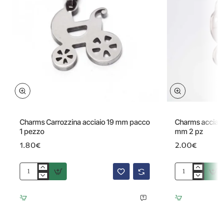
Charms Carrozzina acciaio 19 mm pacco
Charms acciaio
1 pezzo
mm 2 pz
1.80€
2.00€
Charms
Charms
Carrozzina
acciaio
acciaio
carrozzina
19
intagliata
mm
18