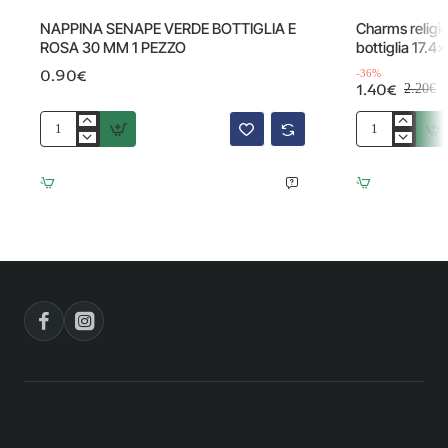
Offerta
NAPPINA SENAPE VERDE BOTTIGLIA E
Charms religio
ROSA 30 MM 1 PEZZO
bottiglia 17.
0.90€
-36%
1.40€
2.20€
NAPPINA
Charms
SENAPE
religiosi
VERDE
oro
BOTTIGLIA
colorato
E
verde
ROSA
bottiglia
30
17.4x10
MM
mm
1
1
PEZZO
pezzo