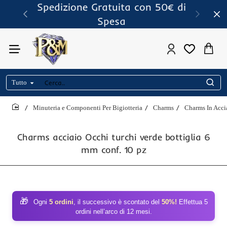
Spedizione Gratuita con 50€ di
Spesa
Tutto
Cerca..
Minuteria e Componenti Per Bigiotteria
Charms
Charms In Acci
home
Charms acciaio Occhi turchi verde bottiglia 6
mm conf. 10 pz
🎁
Ogni
5 ordini
, il successivo è scontato del
50%!
Effettua 5
ordini nell’arco di 12 mesi.