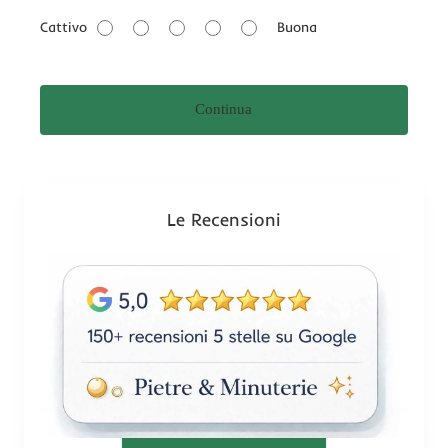
a
Cattivo
Buona
l
u
t
Continua
a
z
i
o
n
Le Recensioni
e