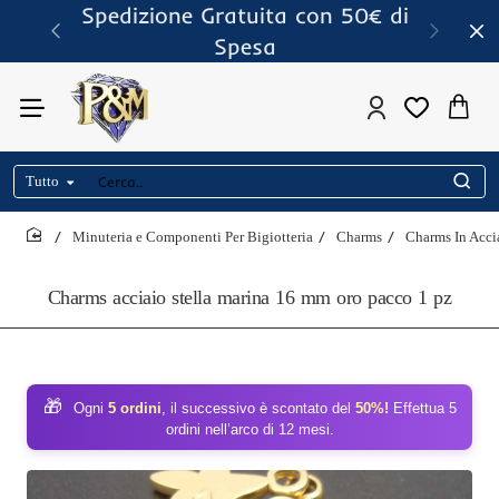
Spedizione Gratuita con 50€ di
Spesa
Tutto
Cerca..
Minuteria e Componenti Per Bigiotteria
Charms
Charms In Acci
home
Charms acciaio stella marina 16 mm oro pacco 1 pz
🎁
Ogni
5 ordini
, il successivo è scontato del
50%!
Effettua 5
ordini nell’arco di 12 mesi.