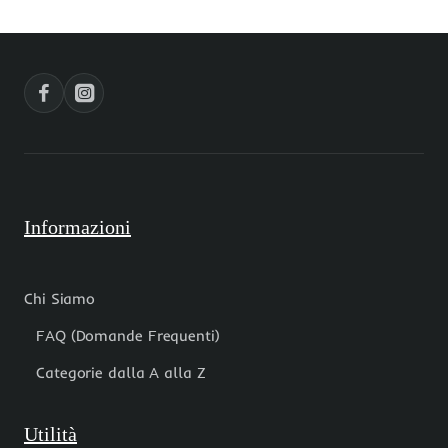
mm
10.6
2
mm
pz
5
pz
Informazioni
Chi Siamo
FAQ (Domande Frequenti)
Categorie dalla A alla Z
Utilità