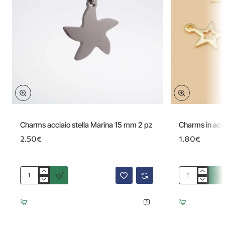
Charms acciaio stella Marina 15 mm 2 pz
Charms in acci
2.50€
1.80€
Charms
Charms
acciaio
in
stella
acciaio
Marina
stella
15
oro