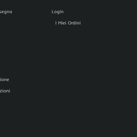
nsegna
Login
I Miei Ordini
zione
zioni