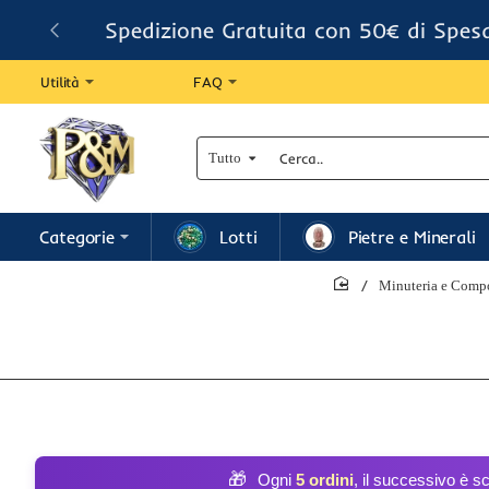
Spedizione Gratuita con 50€ di Spes
Utilità
FAQ
Tutto
Cerca..
Categorie
Lotti
Pietre e Minerali
Minuteria e Compo
home
🎁
Ogni
5 ordini
, il successivo è s