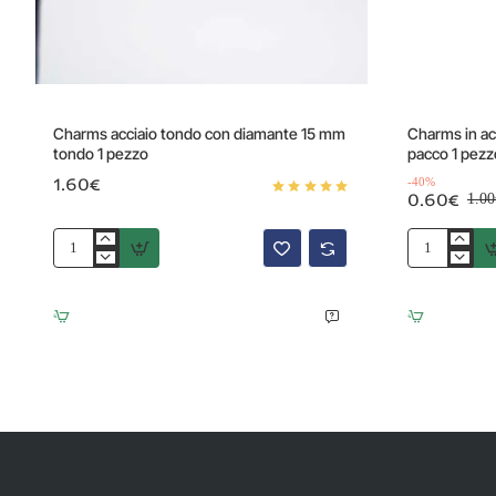
Offerta
Charms acciaio tondo con diamante 15 mm
Charms in a
tondo 1 pezzo
pacco 1 pezz
1.60€
-40%
0.60€
1.00
Charms
Charms
acciaio
in
tondo
acciaio
con
numero
diamante
zero
15
9
mm
mm
tondo
pacco
1
1
pezzo
pezzo