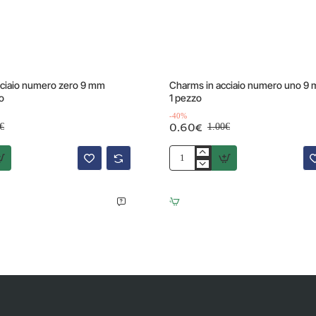
Offerta
-40%
cciaio numero zero 9 mm
Charms in acciaio numero uno 9
o
1 pezzo
-40%
0.60€
€
1.00€
Charms
in
acciaio
numero
uno
9
mm
pacco
1
pezzo