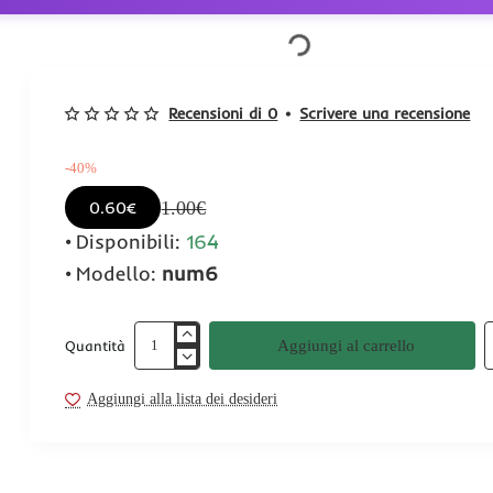
Recensioni di 0
•
Scrivere una recensione
-40%
1.00€
0.60€
Disponibili:
164
Modello:
num6
Aggiungi al carrello
Quantità
Aggiungi alla lista dei desideri