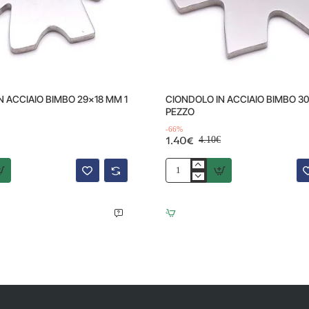
Offerta
-66%
N ACCIAIO BIMBO 29x18 MM 1
CIONDOLO IN ACCIAIO BIMBO 3
PEZZO
-66%
1.40€
4.10€
CIONDOLO
IN
ACCIAIO
BIMBO
30x20
MM
1
PEZZO