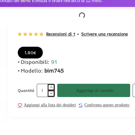
contato del
50%!
Effettua 5 ordini nell’arco di 12 mesi.
Recensioni di 1
•
Scrivere una recensione
1.80€
Disponibili:
91
Modello:
bim745
Aggiungi al carrello
Quantità
Aggiungi alla lista dei desideri
Confronta questo prodotto