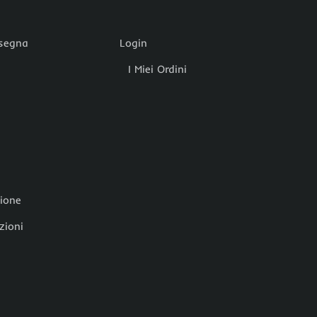
nsegna
Login
I Miei Ordini
zione
zioni