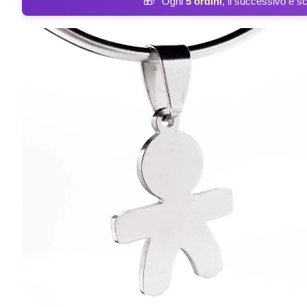
🎁
Ogni
5 ordini
, il successivo è s