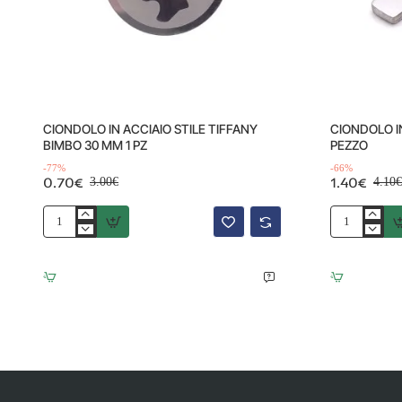
Offerta
Offerta
-77%
CIONDOLO IN ACCIAIO STILE TIFFANY
CIONDOLO I
BIMBO 30 MM 1 PZ
PEZZO
-77%
-66%
0.70€
1.40€
3.00€
4.10€
CIONDOLO
CIONDOLO
IN
IN
ACCIAIO
ACCIAIO
STILE
BIMBO
TIFFANY
29x18
BIMBO
MM
30
1
MM
PEZZO
1
PZ