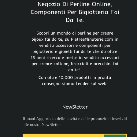
Negozio Di Perline Online,
Componenti Per Bigiotteria Fai
Da Te.
Scopri un mondo di perline per creare
bijoux fai da te, su PietreeMinuterie.com in
vendita accessori e componenti per
bigiotteria e gioielli fai da te che da oltre
15 anni ricerca e mette in vendita accessori
per creare collane, bracciali e orecchini fai
da te!
Con oltre 10.000 prodotti in pronta
consegna siamo Leader sul web!
NewSletter
Rimani Aggiornato delle novità e delle promozioni inscriviti
alle nostra NewSletter