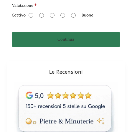
V
Valutazione
a
Cattivo
Buona
l
u
t
Continua
a
z
i
o
n
Le Recensioni
e