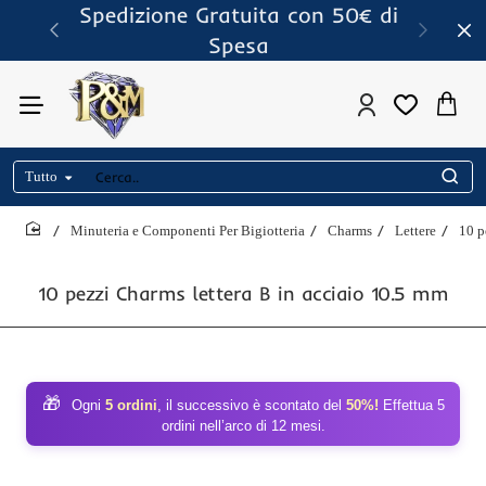
Spedizione Gratuita con 50€ di
Spesa
Tutto
Cerca..
Minuteria e Componenti Per Bigiotteria
Charms
Lettere
10 p
home
10 pezzi Charms lettera B in acciaio 10.5 mm
🎁
Ogni
5 ordini
, il successivo è scontato del
50%!
Effettua 5
ordini nell’arco di 12 mesi.