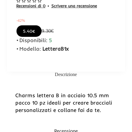
Recensioni di 0
•
Scrivere una recensione
-42%
9.30€
5.40€
Disponibili:
5
Modello:
LetteraB1x
Descrizione
-42%
Charms lettera B in acciaio 10.5 mm
pacco 10 pz ideali per creare bracciali
personalizzati e collane fai da te.
Recensione