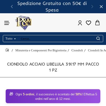
Spedizione Gratuita con 50€ di
Spesa
Tutto
Cerca..
Minuteria e Componenti Per Bigiotteria
Ciondoli
Ciondoli In A
home
CIONDOLO ACCIAIO LIBELULA 31X17 MM PACCO
1 PZ
🎁
Ogni
5 ordini
, il successivo è scontato del
50%!
Effettua 5
ordini nell’arco di 12 mesi.