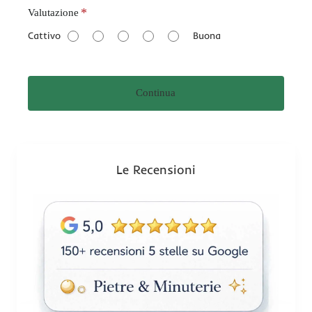
V
Valutazione
a
Cattivo
Buona
l
u
t
Continua
a
z
i
o
n
Le Recensioni
e