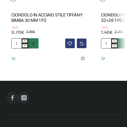
Offerta
Offerta
-82%
CIONDOLO IN ACCIAIO STILE TIFFANY
CIONDOLO RO
BIMBA 30 MM 1 PZ
32x26 1 PEZ
-82%
-36%
0.70€
1.40€
3.80€
2.20€
CIONDOLO
CIONDOLO
IN
RONDINE
ACCIAIO
STILE
STILE
TIFFANY
TIFFANY
32x26
BIMBA
1
30
PEZZO
MM
1
PZ