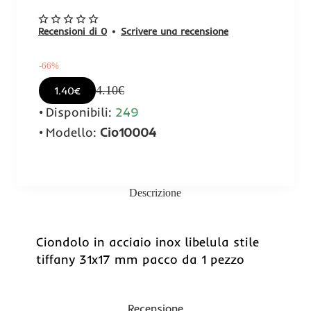
Recensioni di 0
•
Scrivere una recensione
-66%
4.10€
1.40€
Disponibili:
249
Modello:
Cio10004
Descrizione
-66%
Ciondolo in acciaio inox libelula stile
tiffany 31x17 mm pacco da 1 pezzo
Recensione