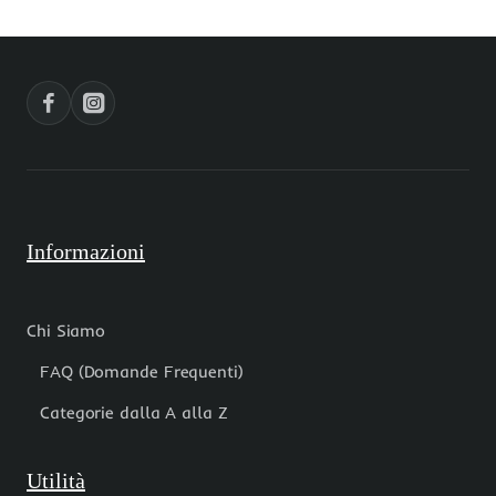
MM
mm
1
pacco
PEZZO
1
pezzo
Informazioni
Chi Siamo
FAQ (Domande Frequenti)
Categorie dalla A alla Z
Utilità