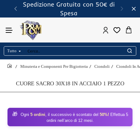
Spedizione Gratuita con 50€ di
Spesa
Tutto
Cerca..
Minuteria e Componenti Per Bigiotteria
Ciondoli
Ciondoli In A
home
CUORE SACRO 30X18 IN ACCIAIO 1 PEZZO
🎁
Ogni
5 ordini
, il successivo è scontato del
50%!
Effettua 5
ordini nell’arco di 12 mesi.