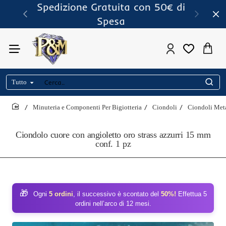
Spedizione Gratuita con 50€ di
Spesa
Tutto
Cerca..
Minuteria e Componenti Per Bigiotteria
Ciondoli
Ciondoli Met
home
Ciondolo cuore con angioletto oro strass azzurri 15 mm
conf. 1 pz
🎁
Ogni
5 ordini
, il successivo è scontato del
50%!
Effettua 5
ordini nell’arco di 12 mesi.