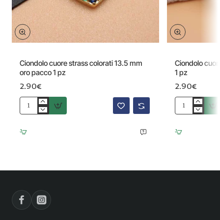
Ciondolo cuore strass colorati 13.5 mm
Ciondolo cuor
oro pacco 1 pz
1 pz
2.90€
2.90€
Ciondolo
Ciondolo
cuore
cuore
strass
oro
colorati
strass
13.5
colorati
mm
20
oro
mm
pacco
1
1
pz
pz