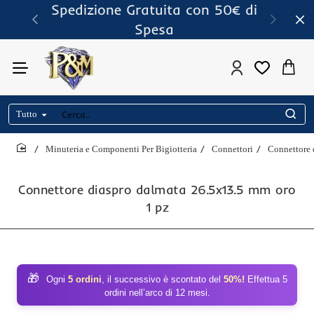
Spedizione Gratuita con 50€ di
Spesa
Tutto
Cerca..
Minuteria e Componenti Per Bigiotteria
Connettori
Connettore 
home
Connettore diaspro dalmata 26.5x13.5 mm oro
1 pz
🎁
Ogni
5 ordini
, il successivo è scontato del
50%!
Effettua 5
ordini nell’arco di 12 mesi.