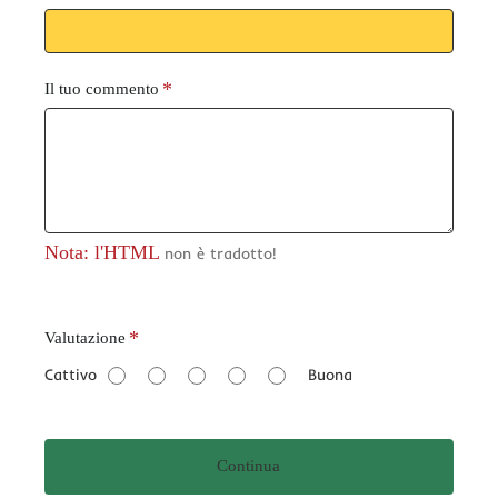
Il tuo commento
Nota: l'HTML
non è tradotto!
V
Valutazione
a
Cattivo
Buona
l
u
t
Continua
a