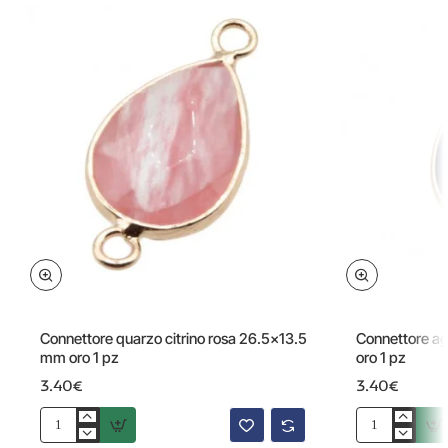
Connettore quarzo citrino rosa 26.5x13.5
Connettore a
mm oro 1 pz
oro 1 pz
3.40€
3.40€
Connettore
Connettore