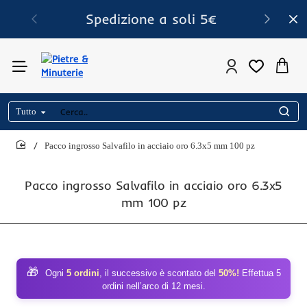
Spedizione a soli 5€
Tutto
Cerca..
Pacco ingrosso Salvafilo in acciaio oro 6.3x5 mm 100 pz
home
Pacco ingrosso Salvafilo in acciaio oro 6.3x5
mm 100 pz
🎁
Ogni
5 ordini
, il successivo è scontato del
50%!
Effettua 5
ordini nell’arco di 12 mesi.