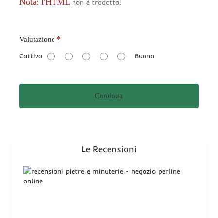
Nota: l'HTML
non è tradotto!
V
Valutazione
a
Cattivo
Buona
l
u
t
Continua
a
z
i
o
n
Le Recensioni
e