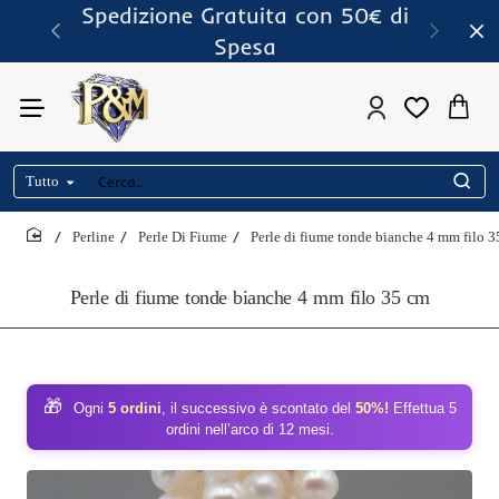
Spedizione Gratuita con 50€ di
Spesa
Tutto
Cerca..
Perline
Perle Di Fiume
Perle di fiume tonde bianche 4 mm filo 
home
Perle di fiume tonde bianche 4 mm filo 35 cm
🎁
Ogni
5 ordini
, il successivo è scontato del
50%!
Effettua 5
ordini nell’arco di 12 mesi.