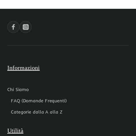
grado
grado
A++
10
pacco
pz
10
pz
Informazioni
Chi Siamo
FAQ (Domande Frequenti)
Categorie dalla A alla Z
Utilità