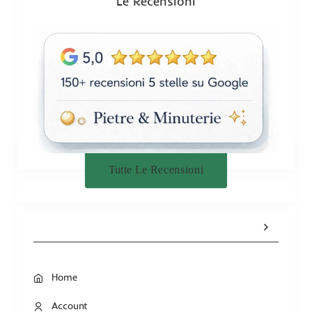
Le Recensioni
e
Tutte Le Recensioni
Home
Account