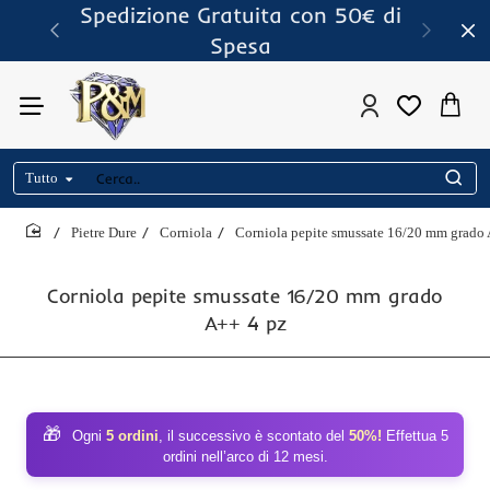
Spedizione Gratuita con 50€ di
Spesa
Tutto
Cerca..
Pietre Dure
Corniola
Corniola pepite smussate 16/20 mm grado 
home
Corniola pepite smussate 16/20 mm grado
A++ 4 pz
🎁
Ogni
5 ordini
, il successivo è scontato del
50%!
Effettua 5
ordini nell’arco di 12 mesi.