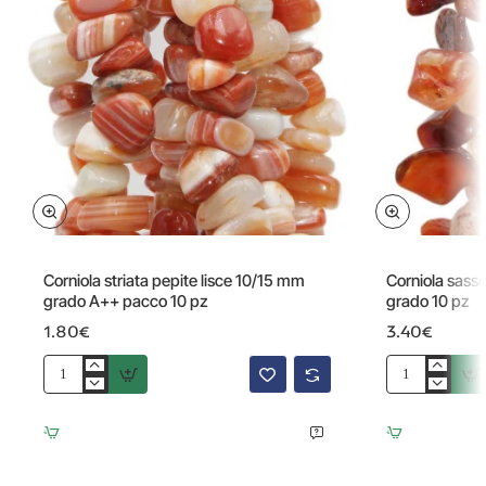
Corniola striata pepite lisce 10/15 mm
Corniola sasso
grado A++ pacco 10 pz
grado 10 pz
1.80€
3.40€
Corniola
Corniola
striata
sasso
pepite
foro
lisce
laterale
10/15
16/24
mm
mm