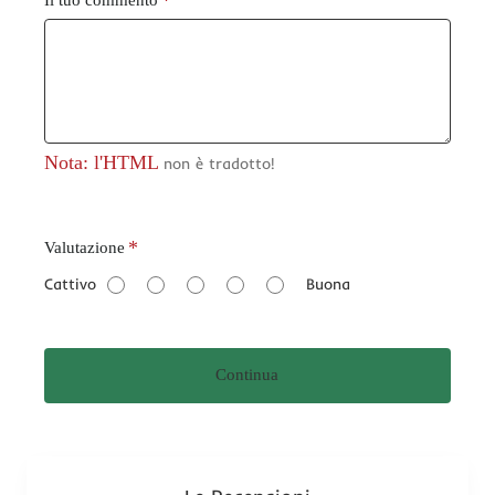
Nota: l'HTML
non è tradotto!
V
Valutazione
a
Cattivo
Buona
l
u
t
Continua
a
z
i
o
n