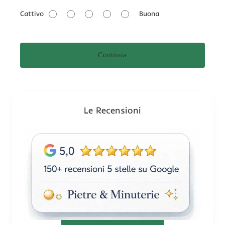
a
Cattivo
Buona
l
u
t
Continua
a
z
i
o
n
Le Recensioni
e