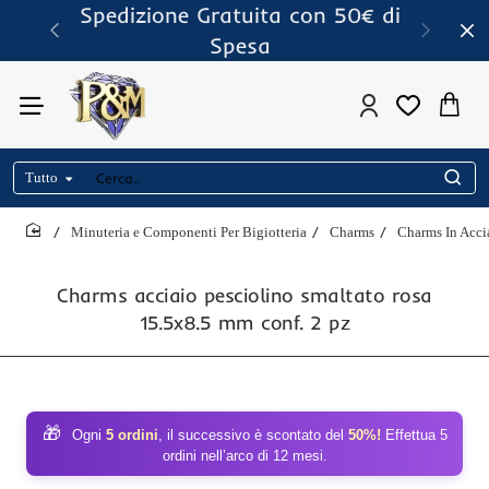
Spedizione Gratuita con 50€ di
Spesa
Tutto
Cerca..
Minuteria e Componenti Per Bigiotteria
Charms
Charms In Acci
home
Charms acciaio pesciolino smaltato rosa
15.5x8.5 mm conf. 2 pz
🎁
Ogni
5 ordini
, il successivo è scontato del
50%!
Effettua 5
ordini nell’arco di 12 mesi.