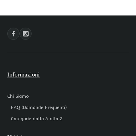
15
stella
mm
Marina
2
15
pz
mm
Informazioni
Chi Siamo
FAQ (Domande Frequenti)
Categorie dalla A alla Z