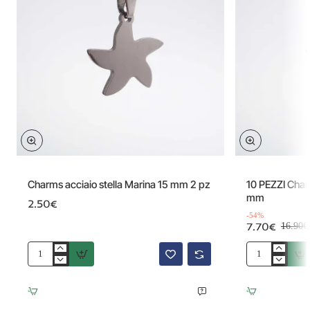
Offerta
Charms acciaio stella Marina 15 mm 2 pz
10 PEZZI Charm
mm
2.50€
-54%
7.70€
16.90€
Charms
10
acciaio
PEZZI
stella
Charms
Marina
acciaio