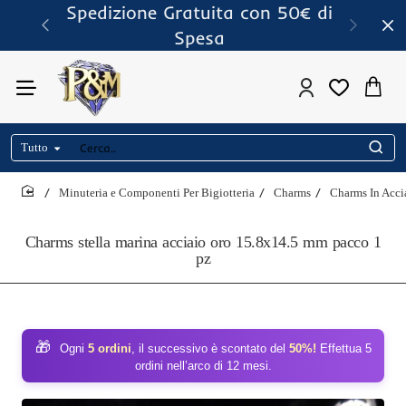
Spedizione Gratuita con 50€ di
Spesa
Tutto
Cerca..
Minuteria e Componenti Per Bigiotteria
Charms
Charms In Acci
home
Charms stella marina acciaio oro 15.8x14.5 mm pacco 1
pz
🎁
Ogni
5 ordini
, il successivo è scontato del
50%!
Effettua 5
ordini nell’arco di 12 mesi.