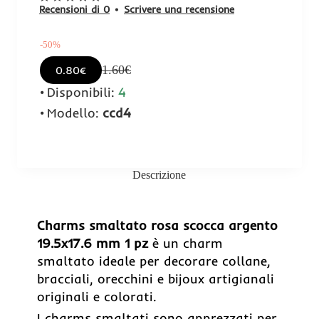
Recensioni di 0
•
Scrivere una recensione
-50%
1.60€
0.80€
Disponibili:
4
Modello:
ccd4
Descrizione
-50%
Charms smaltato rosa scocca argento
19.5x17.6 mm 1 pz
è un charm
smaltato ideale per decorare collane,
bracciali, orecchini e bijoux artigianali
originali e colorati.
I charms smaltati sono apprezzati per