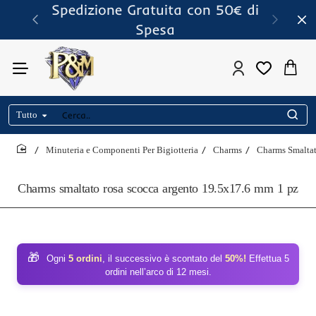
Spedizione Gratuita con 50€ di
Spesa
Tutto
Cerca..
Minuteria e Componenti Per Bigiotteria
Charms
Charms Smaltat
home
Charms smaltato rosa scocca argento 19.5x17.6 mm 1 pz
🎁
Ogni
5 ordini
, il successivo è scontato del
50%!
Effettua 5
ordini nell’arco di 12 mesi.